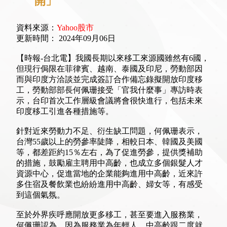
開」
資料來源：
Yahoo股市
更新時間： 2024年09月06日
【時報-台北電】我國長期以來移工來源國雖然有6國，
但現行侷限在菲律賓、越南、泰國及印尼，勞動部因
而與印度方洽談並完成簽訂合作備忘錄擬開放印度移
工，勞動部部長何佩珊接受「官我什麼事」專訪時表
示，台印首次工作層級會議將會很快進行，包括未來
印度移工引進各種措施等。
針對近來勞動力不足、衍生缺工問題，何佩珊表示，
台灣55歲以上的勞參率陡降，相較日本、韓國及美國
等，都差距約15％左右，為了促進勞參，提供獎補助
的措施，鼓勵雇主聘用中高齡，也成立多個銀髮人才
資源中心，促進當地的企業能夠進用中高齡，近來許
多住宿及餐飲業也紛紛進用中高齡、婦女等，有感受
到這個氣氛。
至於外界疾呼應開放更多移工，甚至要進入服務業，
何佩珊認為，因為服務業為年輕人、中高齡跟二度就